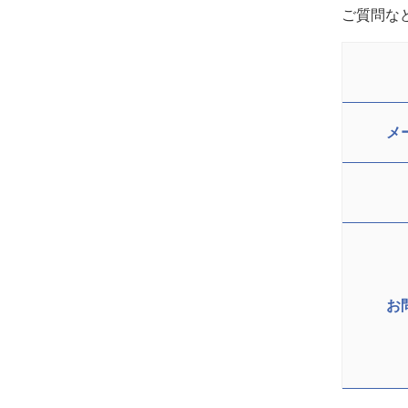
ご質問な
メ
お