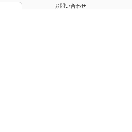
お問い合わせ
料
メールはこちら
株式会社オプティマルサプリ
上の
【電話番号】082-281-0008
！
【営業時間】月～金 10:00～17:00
【休日】土・日・祝